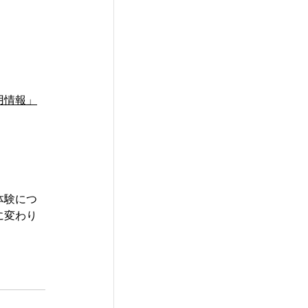
用情報」
体験につ
に変わり