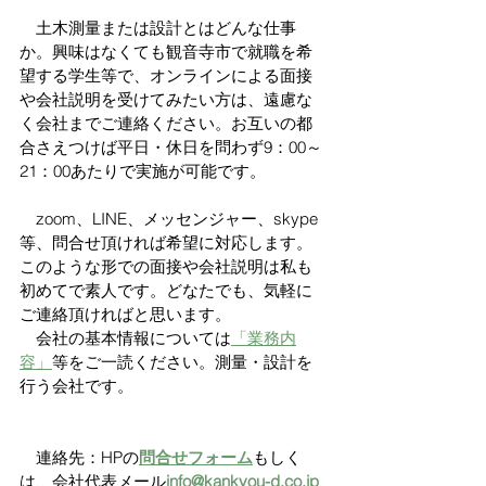
　土木測量または設計とはどんな仕事
か。興味はなくても観音寺市で就職を希
望する学生等で、オンラインによる面接
や会社説明を受けてみたい方は、遠慮な
く会社までご連絡ください。お互いの都
合さえつけば平日・休日を問わず9：00～
21：00あたりで実施が可能です。
　zoom、LINE、メッセンジャー、skype
等、問合せ頂ければ希望に対応します。
このような形での面接や会社説明は私も
初めてで素人です。どなたでも、気軽に
ご連絡頂ければと思います。
　会社の基本情報については
「業務内
容」
等をご一読ください。測量・設計を
行う会社です。
　連絡先：HPの
問合せフォーム
もしく
は、会社代表メール
info@kankyou-d.co.jp