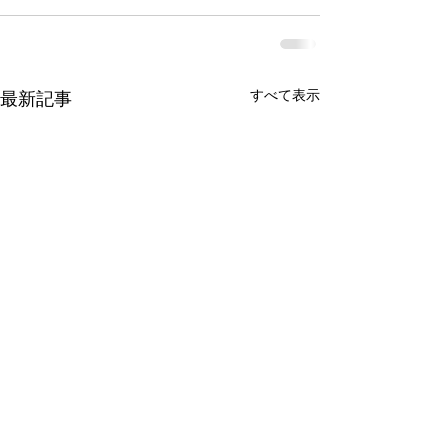
すべて表示
最新記事
令和7年度 香川県農業土